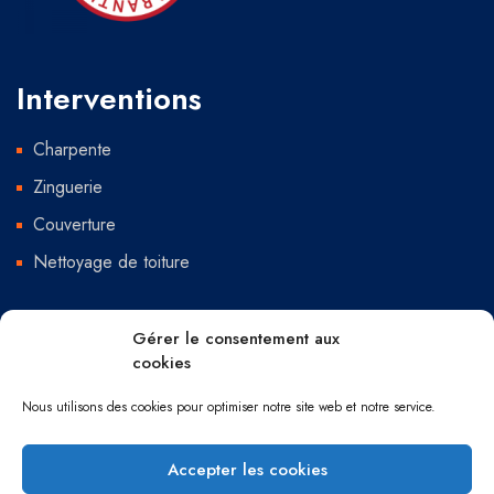
Interventions
Charpente
Zinguerie
Couverture
Nettoyage de toiture
Me contacter
Gérer le consentement aux
cookies
Chemin du Mas de Vedelin
Nous utilisons des cookies pour optimiser notre site web et notre service.
30900 Nîmes
Accepter les cookies
06 12 95 72 34